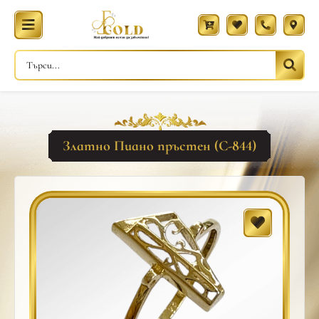
Златно Пиано пръстен (С-844)