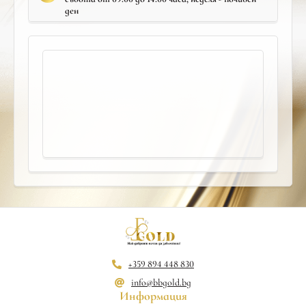
ден
+359 894 448 830
info@bbgold.bg
Информация