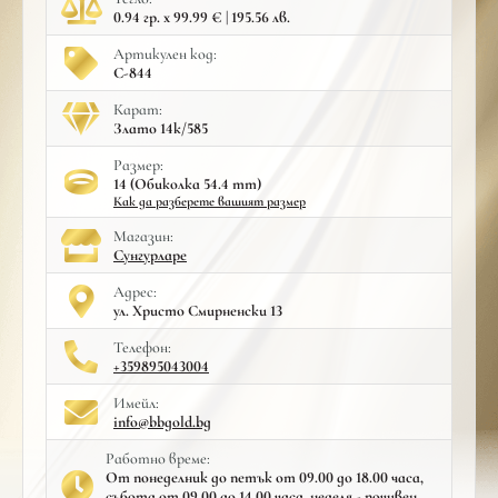
0.94 гр. x 99.99 € | 195.56 лв.
Артикулен код:
С-844
Карат:
Злато 14к/585
Размер:
14 (Обиколка 54.4 mm)
Как да разберете вашият размер
Mагазин:
Сунгурларе
Адрес:
ул. Христо Смирненски 13
Телефон:
+359895043004
Имейл:
info@bbgold.bg
Работно време:
От понеделник до петък от 09.00 до 18.00 часа,
събота от 09.00 до 14.00 часа, неделя - почивен