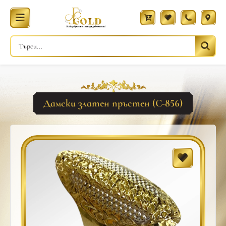
Дамски златен пръстен (С-856)