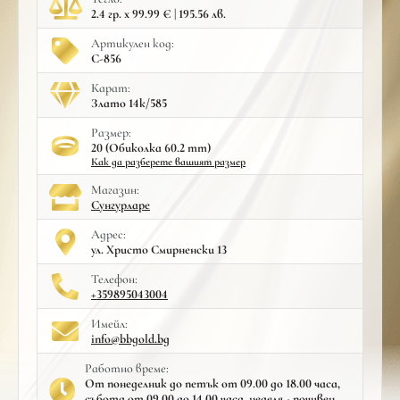
2.4 гр. x 99.99 € | 195.56 лв.
Артикулен код:
С-856
Карат:
Злато 14к/585
Размер:
20 (Обиколка 60.2 mm)
Как да разберете вашият размер
Mагазин:
Сунгурларе
Адрес:
ул. Христо Смирненски 13
Телефон:
+359895043004
Имейл:
info@bbgold.bg
Работно време:
От понеделник до петък от 09.00 до 18.00 часа,
събота от 09.00 до 14.00 часа, неделя - почивен