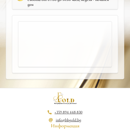
ден
+359 894 448 830
info@bbgold.bg
Информация