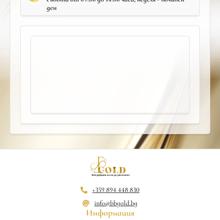
ден
+359 894 448 830
info@bbgold.bg
Информация