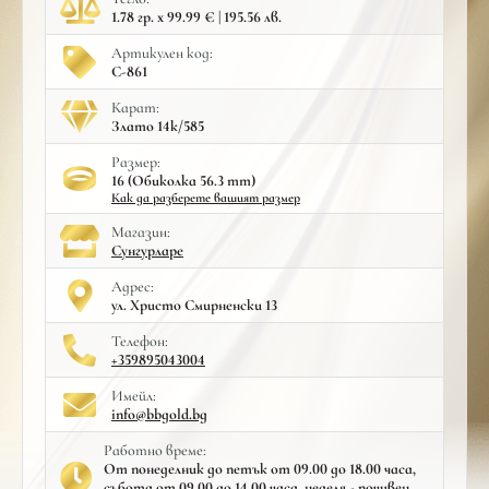
1.78 гр. x 99.99 € | 195.56 лв.
Артикулен код:
С-861
Карат:
Злато 14к/585
Размер:
16 (Обиколка 56.3 mm)
Как да разберете вашият размер
Mагазин:
Сунгурларе
Адрес:
ул. Христо Смирненски 13
Телефон:
+359895043004
Имейл:
info@bbgold.bg
Работно време:
От понеделник до петък от 09.00 до 18.00 часа,
събота от 09.00 до 14.00 часа, неделя - почивен