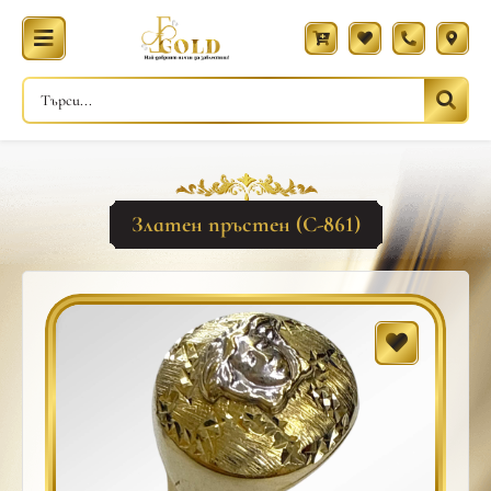
Златен пръстен (С-861)