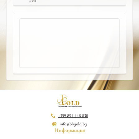
ден
+359 894 448 830
info@bbgold.bg
Информация