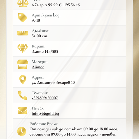
6.74 гр. x 99.99 € | 195.56 лв.
Артикулен код:
A-10
Дължина:
54.00 cm.
Карат:
Злато 14к/585
Mагазин:
Айтос
Адрес:
ул. Димитър Зехирев 10
Телефон:
+359899150007
Имейл:
info@bbgold.bg
Работно време:
От понеделник до петък от 09.00 до 18.00 часа,
събота от 09.00 до 14.00 часа, неделя - почивен