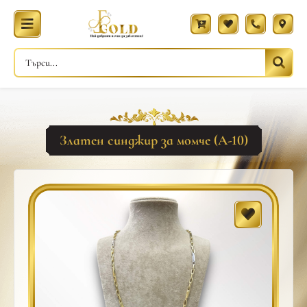
Златен синджир за момче (A-10)