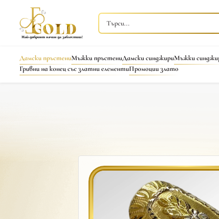
Дамски пръстени
Мъжки пръстени
Дамски синджири
Мъжки синджи
Гривни на конец със златни елементи
Промоции злато