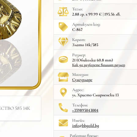
Тегло:
2.88 гр. x 99.99 € | 195.56 лв.
Артикулен код:
С-867
Карат:
Злато 14к/585
Размер:
21 (Обиколка 60.8 mm)
Как да разберете вашият размер
Mагазин:
Сунгурларе
Адрес:
ул. Христо Смирненски 13
Телефон:
ТВО 585 14К
+359895043004
Имейл:
info@bbgold.bg
Работно време: