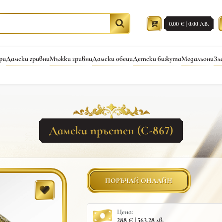
0.00 € | 0.00 ЛВ.
ри
Дамски гривни
Мъжки гривни
Дамски обеци
Детски бижута
Медальони
Зл
Дамски пръстен (С-867)
ПОРЪЧАЙ ОНЛАЙН
Цена:
288 € | 563.28 лв.