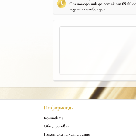
От понеделник до петък от 09.00 до 
неделя - почивен ден
Информация
Контакти
Общи условия
Политика за лични данни