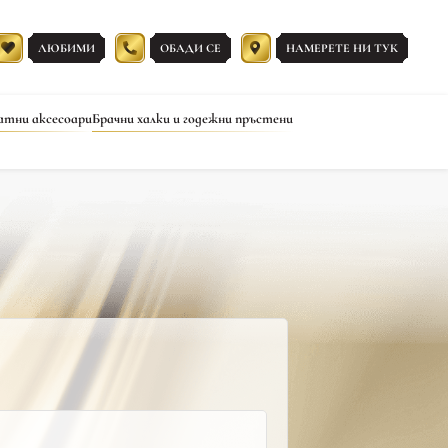
ЛЮБИМИ
ОБАДИ СЕ
НАМЕРЕТЕ НИ ТУК
атни аксесоари
Брачни халки и годежни пръстени