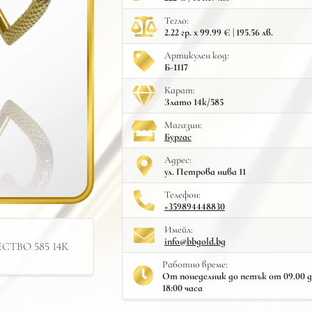
Тегло:
2.22 гр. x 99.99 € | 195.56 лв.
Артикулен код:
Б-1117
Карат:
Злато 14к/585
Mагазин:
Бургас
Адрес:
ул. Петрова нива 11
Телефон:
+359894448830
Имейл:
info@bbgold.bg
ТВО 585 14К
Работно време:
От понеделник до петък от 09.00 до 
18:00 часа