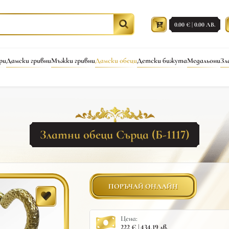
0.00 € | 0.00 ЛВ.
ри
Дамски гривни
Мъжки гривни
Дамски обеци
Детски бижута
Медальони
Зл
Златни обеци Сърца (Б-1117)
ПОРЪЧАЙ ОНЛАЙН
Цена:
222 € | 434.19 лв.