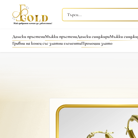
Дамски пръстени
Мъжки пръстени
Дамски синджири
Мъжки синджи
Гривни на конец със златни елементи
Промоции злато