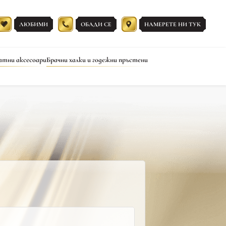
ЛЮБИМИ
ОБАДИ СЕ
НАМЕРЕТЕ НИ ТУК
атни аксесоари
Брачни халки и годежни пръстени