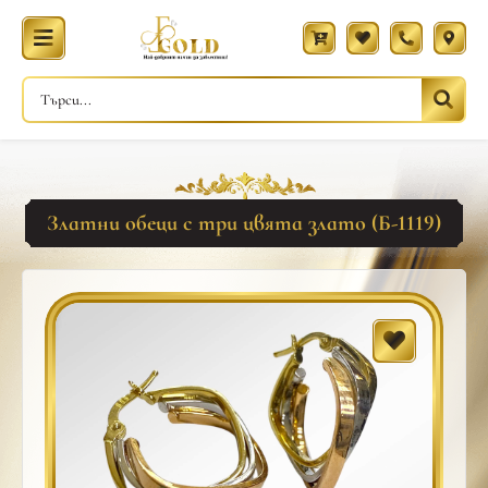
Златни обеци с три цвята злато (Б-1119)