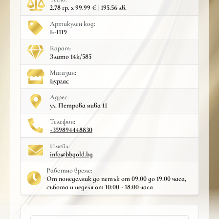
2.78 гр. x 99.99 € | 195.56 лв.
Артикулен код:
Б-1119
Карат:
Злато 14к/585
Mагазин:
Бургас
Адрес:
ул. Петрова нива 11
Телефон:
+359894448830
Имейл:
info@bbgold.bg
Работно време:
От понеделник до петък от 09.00 до 19.00 часа,
събота и неделя от 10:00 - 18:00 часа