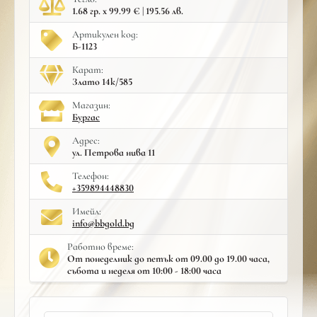
1.68 гр. x 99.99 € | 195.56 лв.
Артикулен код:
Б-1123
Карат:
Злато 14к/585
Mагазин:
Бургас
Адрес:
ул. Петрова нива 11
Телефон:
+359894448830
Имейл:
info@bbgold.bg
Работно време:
От понеделник до петък от 09.00 до 19.00 часа,
събота и неделя от 10:00 - 18:00 часа