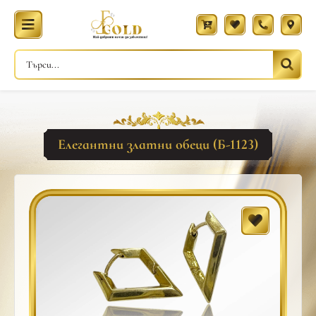
Елегантни златни обеци (Б-1123)