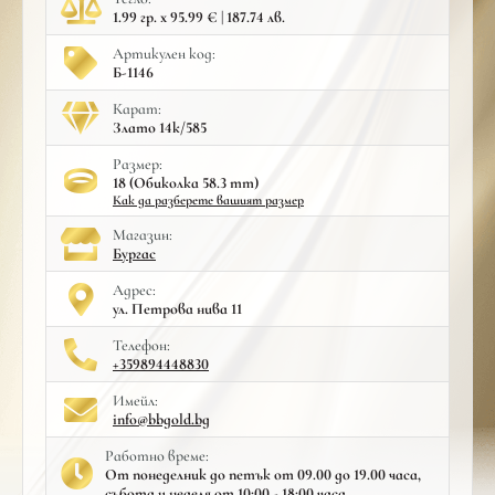
1.99 гр. x 95.99 € | 187.74 лв.
Артикулен код:
Б-1146
Карат:
Злато 14к/585
Размер:
18 (Обиколка 58.3 mm)
Как да разберете вашият размер
Mагазин:
Бургас
Адрес:
ул. Петрова нива 11
Телефон:
+359894448830
Имейл:
info@bbgold.bg
Работно време:
От понеделник до петък от 09.00 до 19.00 часа,
събота и неделя от 10:00 - 18:00 часа