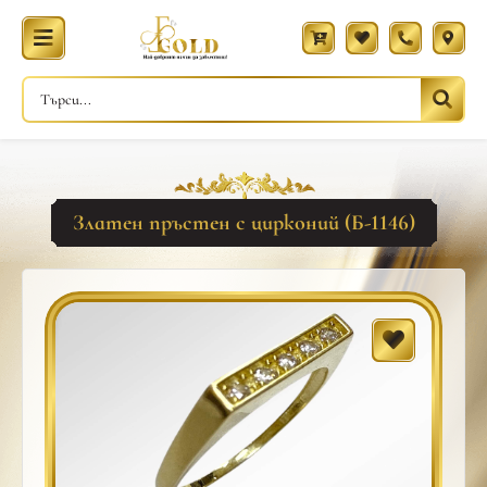
Златен пръстен с цирконий (Б-1146)