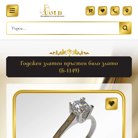
Годежен златен пръстен бяло злато
(Б-1149)