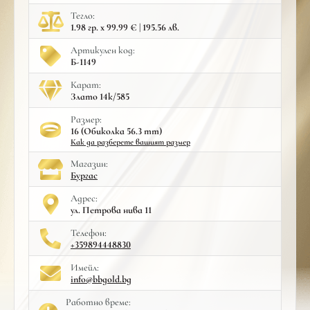
Тегло:
1.98 гр. x 99.99 € | 195.56 лв.
Артикулен код:
Б-1149
Карат:
Злато 14к/585
Размер:
16 (Обиколка 56.3 mm)
Как да разберете вашият размер
Mагазин:
Бургас
Адрес:
ул. Петрова нива 11
Телефон:
+359894448830
Имейл:
info@bbgold.bg
Работно време: