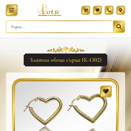
Златни обеци сърца (К-1302)