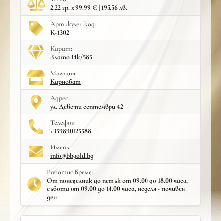
2.22 гр. x 99.99 € | 195.56 лв.
Артикулен код:
К-1302
Карат:
Злато 14к/585
Mагазин:
Карнобат
Адрес:
ул. Девети септември 42
Телефон:
+359890125588
Имейл:
info@bbgold.bg
Работно време:
От понеделник до петък от 09.00 до 18.00 часа,
събота от 09.00 до 14.00 часа, неделя - почивен
ден