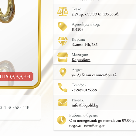
Тегло:
2.59 гр. x 99.99 € | 195.56 лв.
Артикулен код:
К-1308
Карат:
Злато 14к/585
Mагазин:
Карнобат
Адрес:
ул. Девети септември 42
ПРОДАДЕН
Телефон:
+359890125588
Имейл:
info@bbgold.bg
ТВО 585 14К
Работно време:
От понеделник до петък от 09.00 до 
неделя - почивен ден