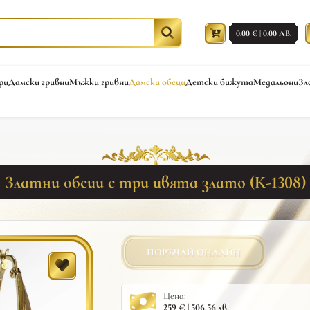
0.00 € | 0.00 ЛВ.
ри
Дамски гривни
Мъжки гривни
Дамски обеци
Детски бижута
Медальони
Зл
Златни обеци с три цвята злато (К-1308)
ПОРЪЧАЙ ОНЛАЙН
Цена:
259 € | 506.56 лв.