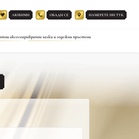
ЛЮБИМИ
ОБАДИ СЕ
НАМЕРЕТЕ НИ ТУК
атни аксесоари
Брачни халки и годежни пръстени