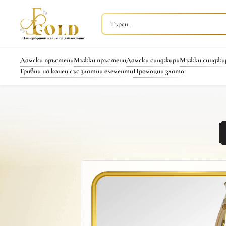
Дамски пръстени
Мъжки пръстени
Дамски синджири
Мъжки синджи
Гривни на конец със златни елементи
Промоции злато