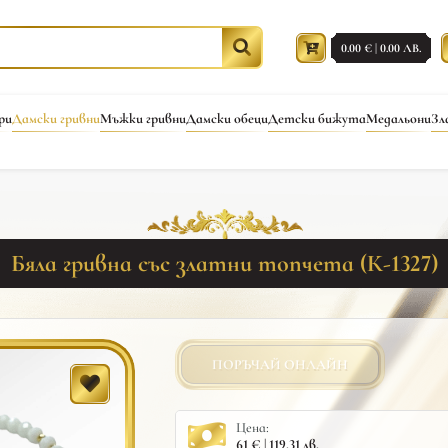
0.00 € | 0.00 ЛВ.
ри
Дамски гривни
Мъжки гривни
Дамски обеци
Детски бижута
Медальони
Зл
Бяла гривна със златни топчета (К-1327)
ПОРЪЧАЙ ОНЛАЙН
Цена:
61 € | 119.31 лв.