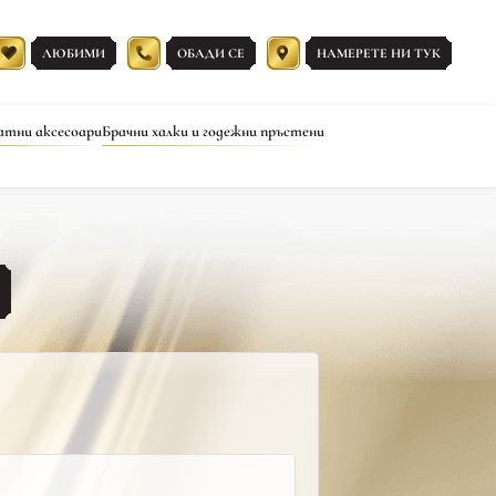
ЛЮБИМИ
ОБАДИ СЕ
НАМЕРЕТЕ НИ ТУК
атни аксесоари
Брачни халки и годежни пръстени