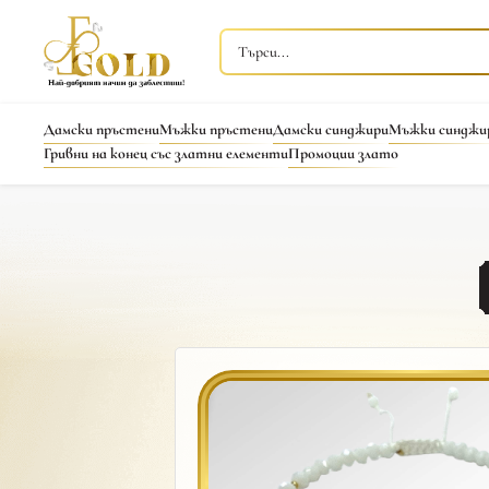
Дамски пръстени
Мъжки пръстени
Дамски синджири
Мъжки синджи
Гривни на конец със златни елементи
Промоции злато