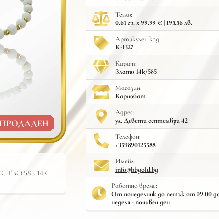
Тегло:
0.61 гр. x 99.99 € | 195.56 лв.
Артикулен код:
К-1327
Карат:
Злато 14к/585
Mагазин:
Карнобат
Адрес:
ул. Девети септември 42
ПРОДАДЕН
Телефон:
+359890125588
Имейл:
info@bbgold.bg
ТВО 585 14К
Работно време:
От понеделник до петък от 09.00 до 
неделя - почивен ден