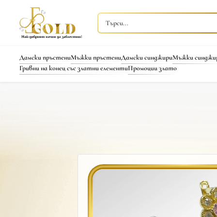
Дамски пръстени
Мъжки пръстени
Дамски синджири
Мъжки синджи
Гривни на конец със златни елементи
Промоции злато