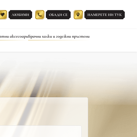
ЛЮБИМИ
ОБАДИ СЕ
НАМЕРЕТЕ НИ ТУК
атни аксесоари
Брачни халки и годежни пръстени