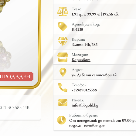
Тегло:
1.91 гр. x 99.99 € | 195.56 лв.
Артикулен код:
К-1338
Карат:
Злато 14к/585
Mагазин:
Карнобат
Адрес:
ул. Девети септември 42
ПРОДАДЕН
Телефон:
+359890125588
Имейл:
info@bbgold.bg
ТВО 585 14К
Работно време:
От понеделник до петък от 09.00 до 
неделя - почивен ден