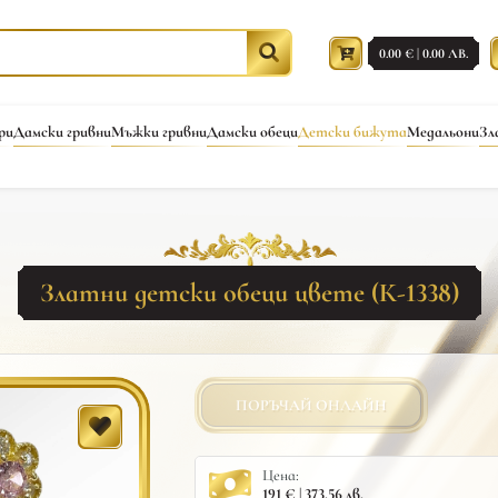
0.00 € | 0.00 ЛВ.
ри
Дамски гривни
Мъжки гривни
Дамски обеци
Детски бижута
Медальони
Зл
Златни детски обеци цвете (К-1338)
ПОРЪЧАЙ ОНЛАЙН
Цена:
191 € | 373.56 лв.