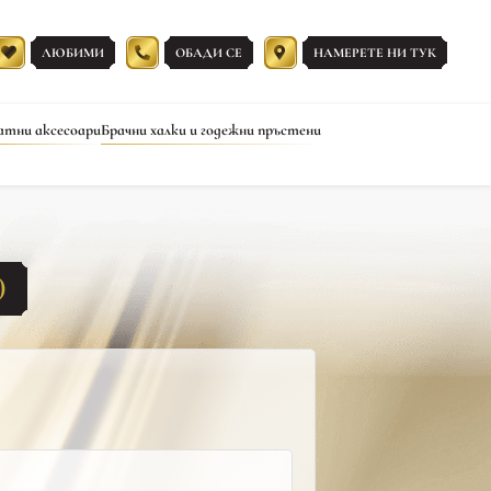
ЛЮБИМИ
ОБАДИ СЕ
НАМЕРЕТЕ НИ ТУК
атни аксесоари
Брачни халки и годежни пръстени
)