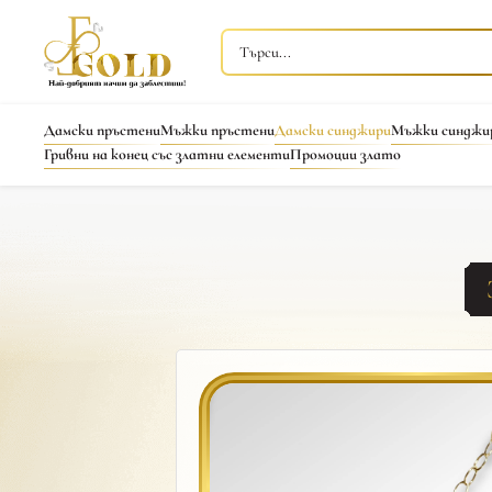
Дамски пръстени
Мъжки пръстени
Дамски синджири
Мъжки синджи
Гривни на конец със златни елементи
Промоции злато