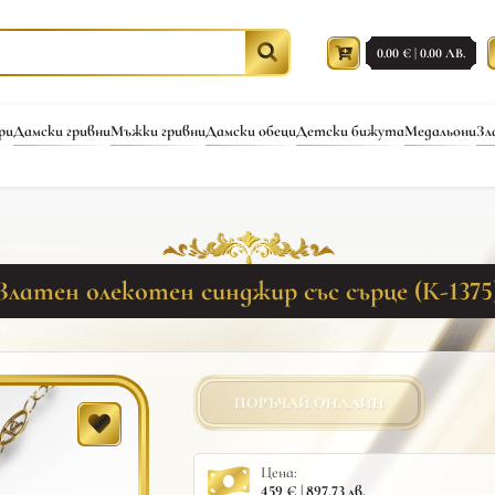
0.00 € | 0.00 ЛВ.
ри
Дамски гривни
Мъжки гривни
Дамски обеци
Детски бижута
Медальони
Зл
Златен олекотен синджир със сърце (К-1375
ПОРЪЧАЙ ОНЛАЙН
Цена:
459 € | 897.73 лв.