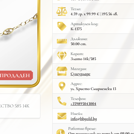
Тегло:
4.59 гр. x 99.99 € | 195.56 лв.
Артикулен код:
К-1375
Дължина:
50.00 cm.
Карат:
Злато 14к/585
Mагазин:
Сунгурларе
ПРОДАДЕН
Адрес:
ул. Христо Смирненски 13
Телефон:
+359895043004
ТВО 585 14К
Имейл:
info@bbgold.bg
Работно време:
От понеделник до петък от 09.00 до 