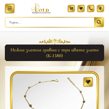
Нежна златна гривна с три цвята злато
(К-1380)