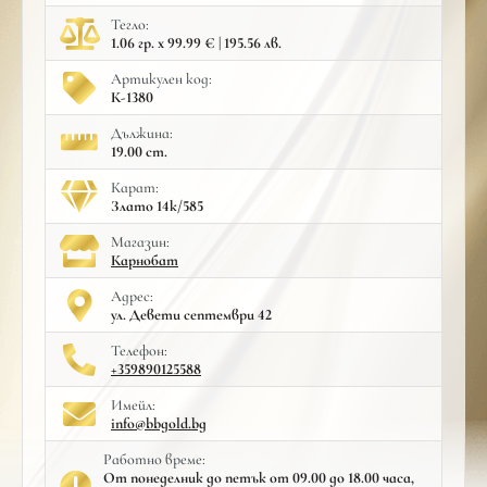
Тегло:
1.06 гр. x 99.99 € | 195.56 лв.
Артикулен код:
К-1380
Дължина:
19.00 cm.
Карат:
Злато 14к/585
Mагазин:
Карнобат
Адрес:
ул. Девети септември 42
Телефон:
+359890125588
Имейл:
info@bbgold.bg
Работно време:
От понеделник до петък от 09.00 до 18.00 часа,