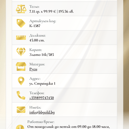
Тегло:
7.11 гр. x 99.99 € | 195.56 лв.
Артикулен код:
К-1387
Дължина:
45.00 cm.
Карат:
Злато 14к/585
Mагазин:
Руен
Адрес:
ул. Странджа 1
Телефон:
+359899747450
Имейл:
info@bbgold.bg
Работно време:
От понеделник до петък от 09.00 до 18.00 часа,