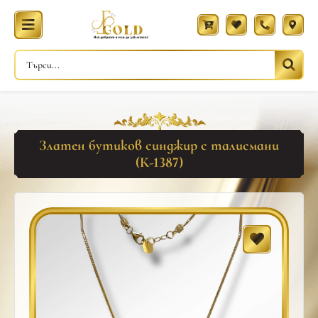
Златен бутиков синджир с талисмани
(К-1387)