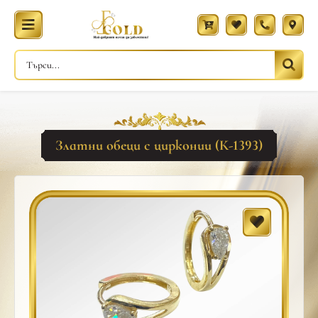
Златни обеци с цирконии (К-1393)