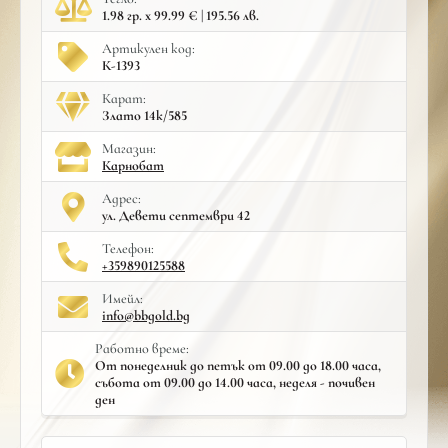
1.98 гр. x 99.99 € | 195.56 лв.
Артикулен код:
К-1393
Карат:
Злато 14к/585
Mагазин:
Карнобат
Адрес:
ул. Девети септември 42
Телефон:
+359890125588
Имейл:
info@bbgold.bg
Работно време:
От понеделник до петък от 09.00 до 18.00 часа,
събота от 09.00 до 14.00 часа, неделя - почивен
ден