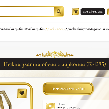
0.00 € | 0.00 ЛВ.
ри
Дамски гривни
Мъжки гривни
Дамски обеци
Детски бижута
Медальони
Зл
Нежни златни обеци с цирконии (К-1395)
ПОРЪЧАЙ ОНЛАЙН
Цена:
252 € | 492.87 лв.