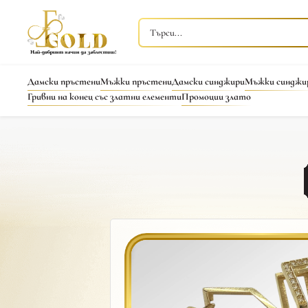
Дамски пръстени
Мъжки пръстени
Дамски синджири
Мъжки синджи
Гривни на конец със златни елементи
Промоции злато