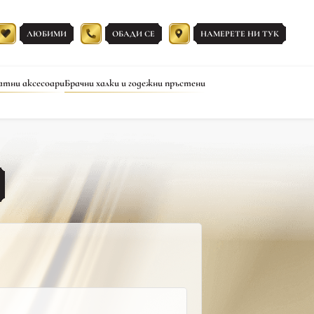
ЛЮБИМИ
ОБАДИ СЕ
НАМЕРЕТЕ НИ ТУК
атни аксесоари
Брачни халки и годежни пръстени