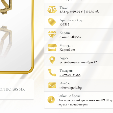
Тегло:
2.52 гр. x 99.99 € | 195.56 лв.
Артикулен код:
К-1395
Карат:
Злато 14к/585
Mагазин:
Карнобат
Адрес:
ул. Девети септември 42
Телефон:
+359890125588
Имейл:
info@bbgold.bg
ТВО 585 14К
Работно време:
От понеделник до петък от 09.00 до 
неделя - почивен ден