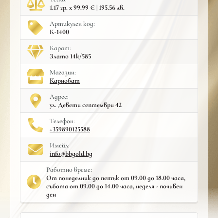
1.17 гр. x 99.99 € | 195.56 лв.
Артикулен код:
К-1400
Карат:
Злато 14к/585
Mагазин:
Карнобат
Адрес:
ул. Девети септември 42
Телефон:
+359890125588
Имейл:
info@bbgold.bg
Работно време:
От понеделник до петък от 09.00 до 18.00 часа,
събота от 09.00 до 14.00 часа, неделя - почивен
ден