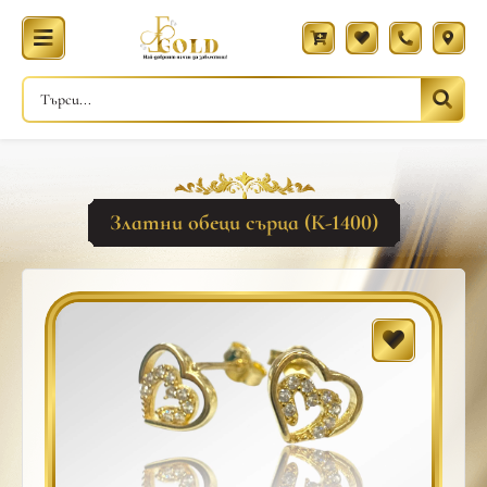
Златни обеци сърца (К-1400)