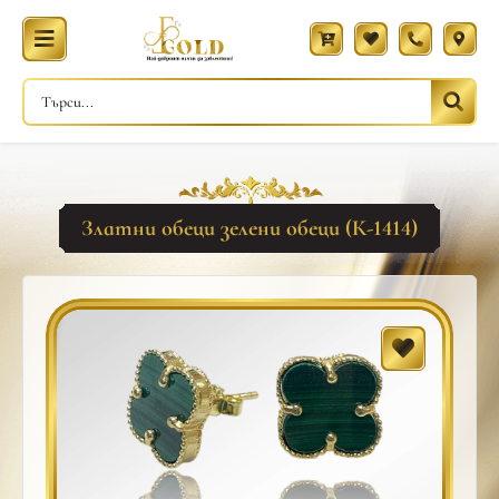
Златни обеци зелени обеци (К-1414)