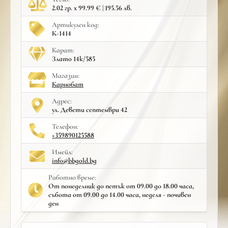
2.02 гр. x 99.99 € | 195.56 лв.
Артикулен код:
К-1414
Карат:
Злато 14к/585
Mагазин:
Карнобат
Адрес:
ул. Девети септември 42
Телефон:
+359890125588
Имейл:
info@bbgold.bg
Работно време:
От понеделник до петък от 09.00 до 18.00 часа,
събота от 09.00 до 14.00 часа, неделя - почивен
ден