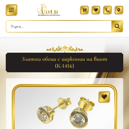
Златни обеци с цирконии на винт
(К-1416)