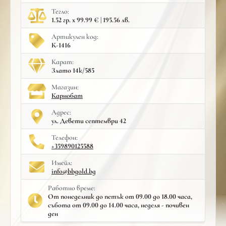
Тегло:
1.52 гр. x 99.99 € | 195.56 лв.
Артикулен код:
К-1416
Карат:
Злато 14к/585
Mагазин:
Карнобат
Адрес:
ул. Девети септември 42
Телефон:
+359890125588
Имейл:
info@bbgold.bg
Работно време:
От понеделник до петък от 09.00 до 18.00 часа,
събота от 09.00 до 14.00 часа, неделя - почивен
ден