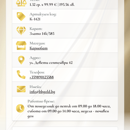
1.32 гр. x 99.99 € | 195.56 лв.
Артикулен код:
К-1421
Карат:
Злато 14к/585
Mагазин:
Карнобат
Адрес:
ул. Девети септември 42
Телефон:
+359890125588
Имейл:
info@bbgold.bg
Работно време:
От понеделник до петък от 09.00 до 18.00 часа,
събота от 09.00 до 14.00 часа, неделя - почивен
ден