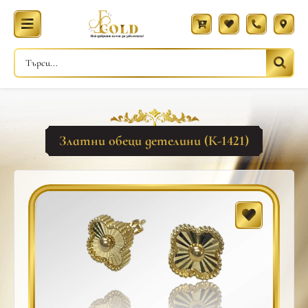
Златни обеци детелини (К-1421)