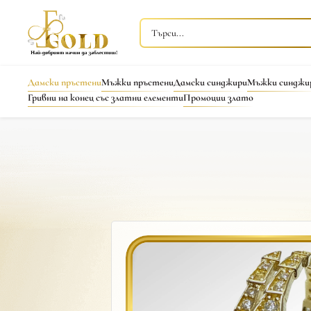
Дамски пръстени
Мъжки пръстени
Дамски синджири
Мъжки синджи
Гривни на конец със златни елементи
Промоции злато