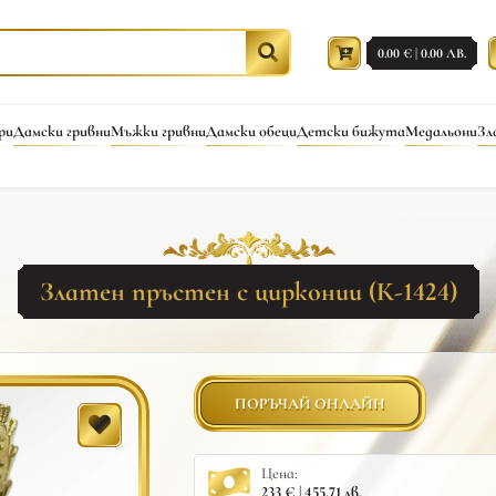
0.00 € | 0.00 ЛВ.
ри
Дамски гривни
Мъжки гривни
Дамски обеци
Детски бижута
Медальони
Зл
Златен пръстен с цирконии (К-1424)
ПОРЪЧАЙ ОНЛАЙН
Цена:
233 € | 455.71 лв.