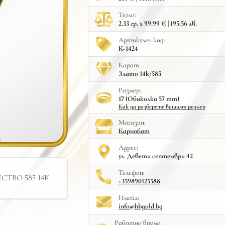
Тегло:
2.33 гр. x 99.99 € | 195.56 лв.
Артикулен код:
К-1424
Карат:
Злато 14к/585
Размер:
17 (Обиколка 57 mm)
Как да разберете вашият размер
Mагазин:
Карнобат
Адрес:
ул. Девети септември 42
Телефон:
ТВО 585 14К
+359890125588
Имейл:
info@bbgold.bg
Работно време: