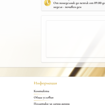
От понеделник до петък от 09.00 до 
неделя - почивен ден
Информация
Контакти
Общи условия
Политика за лични данни