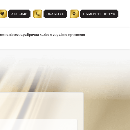
ЛЮБИМИ
ОБАДИ СЕ
НАМЕРЕТЕ НИ ТУК
атни аксесоари
Брачни халки и годежни пръстени