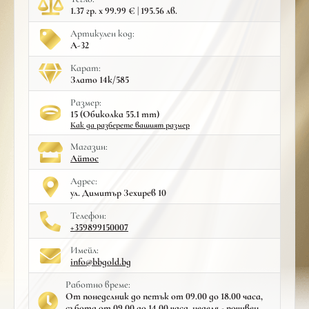
1.37 гр. x 99.99 € | 195.56 лв.
Артикулен код:
A-32
Карат:
Злато 14к/585
Размер:
15 (Обиколка 55.1 mm)
Как да разберете вашият размер
Mагазин:
Айтос
Адрес:
ул. Димитър Зехирев 10
Телефон:
+359899150007
Имейл:
info@bbgold.bg
Работно време:
От понеделник до петък от 09.00 до 18.00 часа,
събота от 09.00 до 14.00 часа, неделя - почивен