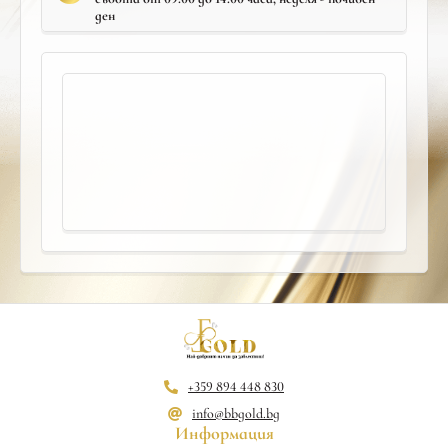
ден
+359 894 448 830
info@bbgold.bg
Информация