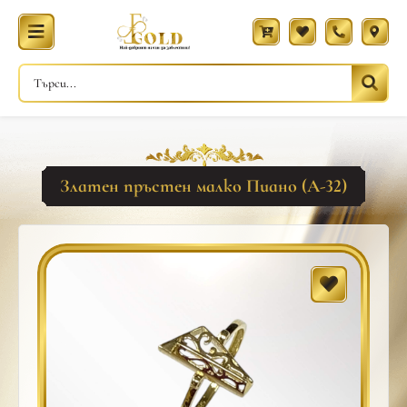
Златен пръстен малко Пиано (A-32)