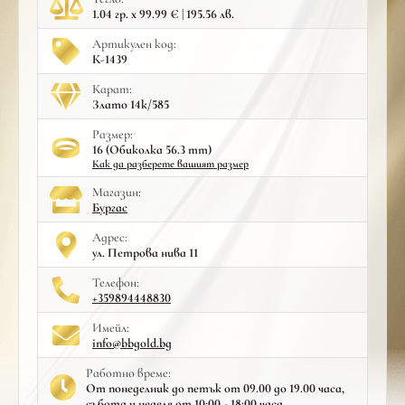
1.04 гр. x 99.99 € | 195.56 лв.
Артикулен код:
К-1439
Карат:
Злато 14к/585
Размер:
16 (Обиколка 56.3 mm)
Как да разберете вашият размер
Mагазин:
Бургас
Адрес:
ул. Петрова нива 11
Телефон:
+359894448830
Имейл:
info@bbgold.bg
Работно време:
От понеделник до петък от 09.00 до 19.00 часа,
събота и неделя от 10:00 - 18:00 часа