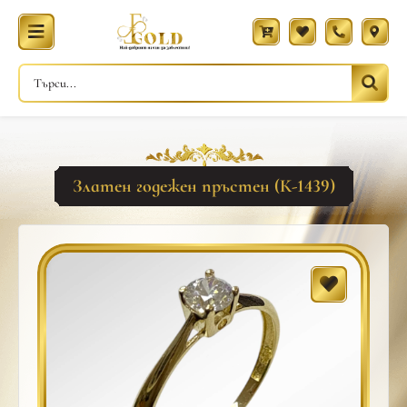
Златен годежен пръстен (К-1439)