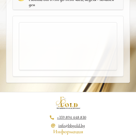
ден
+359 894 448 830
info@bbgold.bg
Информация