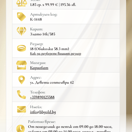
1.85 гр. x 99.99 € | 195.56 лв.
Артикулен код:
К-1448
Карат:
Злато 14к/585
Размер:
18 (Обиколка 58.3 mm)
Как да разберете вашият размер
Mагазин:
Карнобат
Адрес:
ул. Девети септември 42
Телефон:
+359890125588
Имейл:
info@bbgold.bg
Работно време:
От понеделник до петък от 09.00 до 18.00 часа,
събота от 09.00 до 14.00 часа, неделя - почивен