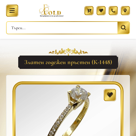
Златен годежен пръстен (К-1448)