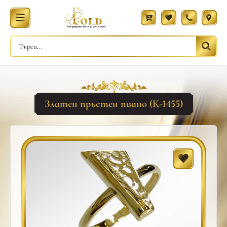
Златен пръстен пиано (К-1455)