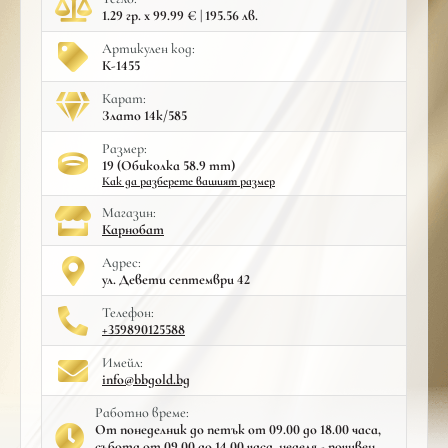
1.29 гр. x 99.99 € | 195.56 лв.
Артикулен код:
К-1455
Карат:
Злато 14к/585
Размер:
19 (Обиколка 58.9 mm)
Как да разберете вашият размер
Mагазин:
Карнобат
Адрес:
ул. Девети септември 42
Телефон:
+359890125588
Имейл:
info@bbgold.bg
Работно време:
От понеделник до петък от 09.00 до 18.00 часа,
събота от 09.00 до 14.00 часа, неделя - почивен