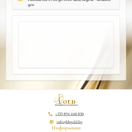
ден
+359 894 448 830
info@bbgold.bg
Информация