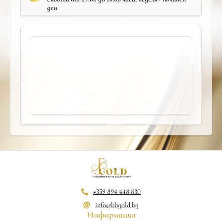
ден
+359 894 448 830
info@bbgold.bg
Информация