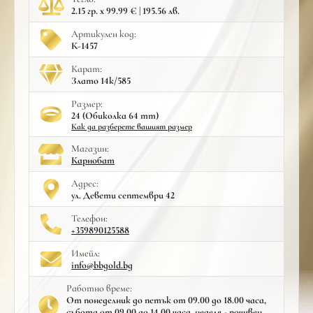
2.15 гр. x 99.99 € | 195.56 лв.
Артикулен код:
К-1457
Карат:
Злато 14к/585
Размер:
24 (Обиколка 64 mm)
Как да разберете вашият размер
Mагазин:
Карнобат
Адрес:
ул. Девети септември 42
Телефон:
+359890125588
Имейл:
info@bbgold.bg
Работно време:
От понеделник до петък от 09.00 до 18.00 часа,
събота от 09.00 до 14.00 часа, неделя - почивен