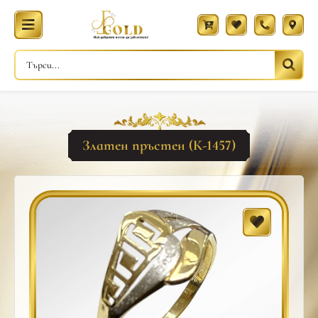
Златен пръстен (К-1457)