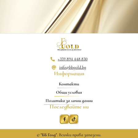
+359 894 448 830
info@bbgold.bg
Информация
Контакти
Общи условия
Политика за лични данни
Последвайте ни
©
"ББ Голд"
. Всички права запазени.