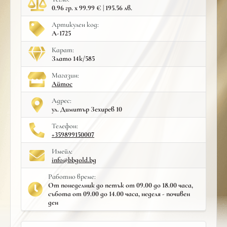
0.96 гр. x 99.99 € | 195.56 лв.
Артикулен код:
A-1725
Карат:
Злато 14к/585
Mагазин:
Айтос
Адрес:
ул. Димитър Зехирев 10
Телефон:
+359899150007
Имейл:
info@bbgold.bg
Работно време:
От понеделник до петък от 09.00 до 18.00 часа,
събота от 09.00 до 14.00 часа, неделя - почивен
ден