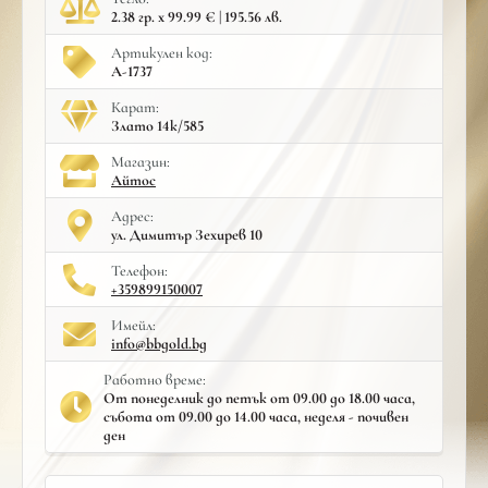
2.38 гр. x 99.99 € | 195.56 лв.
Артикулен код:
A-1737
Карат:
Злато 14к/585
Mагазин:
Айтос
Адрес:
ул. Димитър Зехирев 10
Телефон:
+359899150007
Имейл:
info@bbgold.bg
Работно време:
От понеделник до петък от 09.00 до 18.00 часа,
събота от 09.00 до 14.00 часа, неделя - почивен
ден