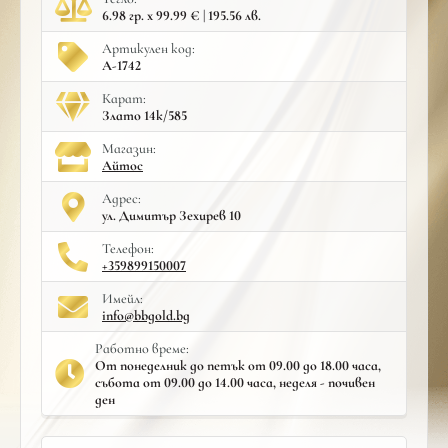
6.98 гр. x 99.99 € | 195.56 лв.
Артикулен код:
A-1742
Карат:
Злато 14к/585
Mагазин:
Айтос
Адрес:
ул. Димитър Зехирев 10
Телефон:
+359899150007
Имейл:
info@bbgold.bg
Работно време:
От понеделник до петък от 09.00 до 18.00 часа,
събота от 09.00 до 14.00 часа, неделя - почивен
ден