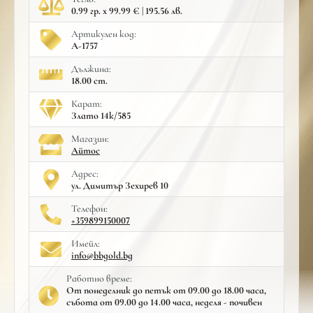
0.99 гр. x 99.99 € | 195.56 лв.
Артикулен код:
A-1757
Дължина:
18.00 cm.
Карат:
Злато 14к/585
Mагазин:
Айтос
Адрес:
ул. Димитър Зехирев 10
Телефон:
+359899150007
Имейл:
info@bbgold.bg
Работно време:
От понеделник до петък от 09.00 до 18.00 часа,
събота от 09.00 до 14.00 часа, неделя - почивен