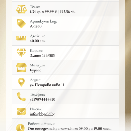
Тегло:
1.34 гр. x 99.99 € | 195.56 лв.
Артикулен код:
A-1760
Дължина:
40.00 cm.
Карат:
Злато 14к/585
Mагазин:
Бургас
Адрес:
ул. Петрова нива 11
Телефон:
+359894448830
Имейл:
info@bbgold.bg
Работно време:
От понеделник до петък от 09.00 до 19.00 часа,