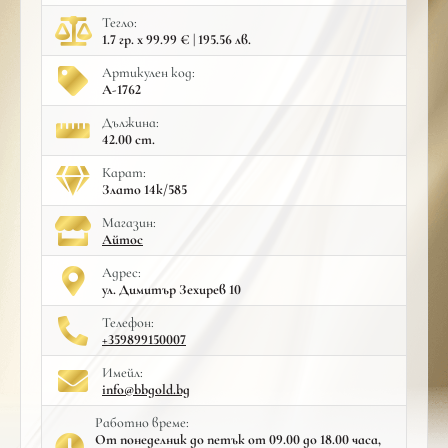
Тегло:
1.7 гр. x 99.99 € | 195.56 лв.
Артикулен код:
A-1762
Дължина:
42.00 cm.
Карат:
Злато 14к/585
Mагазин:
Айтос
Адрес:
ул. Димитър Зехирев 10
Телефон:
+359899150007
Имейл:
info@bbgold.bg
Работно време:
От понеделник до петък от 09.00 до 18.00 часа,