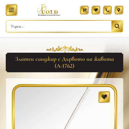
Златен синджир с Дървото на живота
(A-1762)