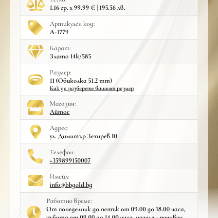
1.16 гр. x 99.99 € | 195.56 лв.
Артикулен код:
A-1779
Карат:
Злато 14к/585
Размер:
11 (Обиколка 51.2 mm)
Как да разберете вашият размер
Mагазин:
Айтос
Адрес:
ул. Димитър Зехирев 10
Телефон:
+359899150007
Имейл:
info@bbgold.bg
Работно време:
От понеделник до петък от 09.00 до 18.00 часа,
събота от 09.00 до 14.00 часа, неделя - почивен