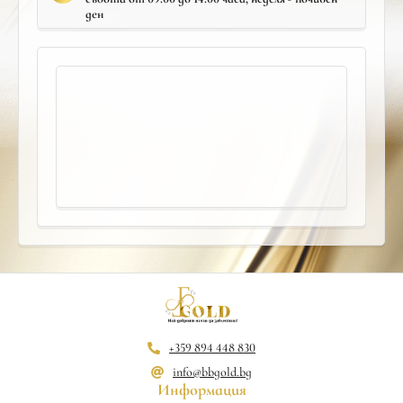
ден
+359 894 448 830
info@bbgold.bg
Информация