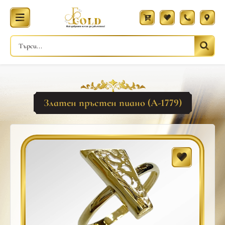
Златен пръстен пиано (A-1779)