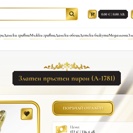
0.00 € | 0.00 ЛВ.
ри
Дамски гривни
Мъжки гривни
Дамски обеци
Детски бижута
Медальони
Зл
Златен пръстен пирон (A-1781)
ПОРЪЧАЙ ОНЛАЙН
Цена:
172 € | 336.4 лв.