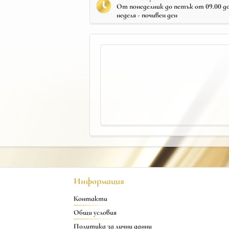
От понеделник до петък от 09.00 до 
неделя - почивен ден
Информация
Контакти
Общи условия
Политика за лични данни