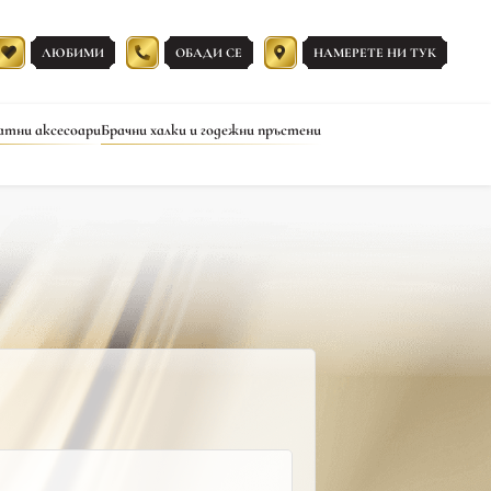
ЛЮБИМИ
ОБАДИ СЕ
НАМЕРЕТЕ НИ ТУК
атни аксесоари
Брачни халки и годежни пръстени