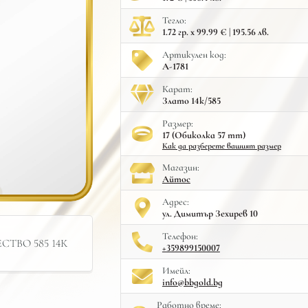
Тегло:
1.72 гр. x 99.99 € | 195.56 лв.
Артикулен код:
A-1781
Карат:
Злато 14к/585
Размер:
17 (Обиколка 57 mm)
Как да разберете вашият размер
Mагазин:
Айтос
Адрес:
ул. Димитър Зехирев 10
Телефон:
ТВО 585 14К
+359899150007
Имейл:
info@bbgold.bg
Работно време: