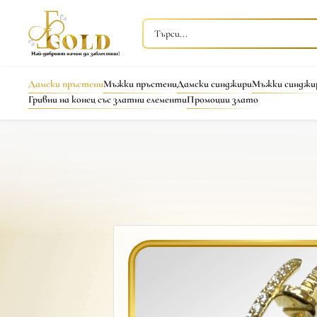
Дамски пръстени
Мъжки пръстени
Дамски синджири
Мъжки синджи
Гривни на конец със златни елементи
Промоции злато