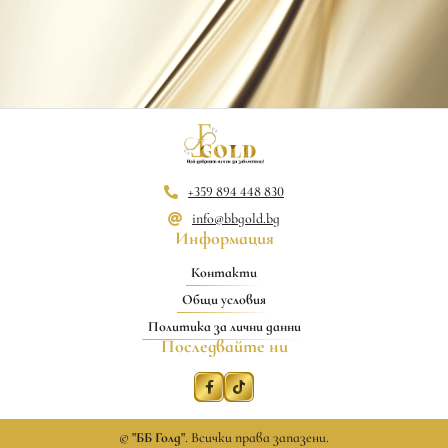
+359 894 448 830
info@bbgold.bg
Информация
Контакти
Общи условия
Политика за лични данни
Последвайте ни
©
"ББ Голд"
. Всички права запазени.