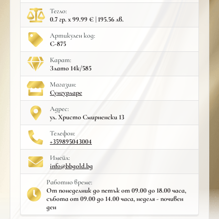
Тегло:
0.7 гр. x 99.99 € | 195.56 лв.
Артикулен код:
С-875
Карат:
Злато 14к/585
Mагазин:
Сунгурларе
Адрес:
ул. Христо Смирненски 13
Телефон:
+359895043004
Имейл:
info@bbgold.bg
Работно време:
От понеделник до петък от 09.00 до 18.00 часа,
събота от 09.00 до 14.00 часа, неделя - почивен
ден