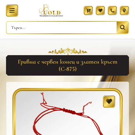
Гривна с червен конец и златен кръст
(С-875)