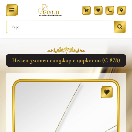
Нежен златен синджир с цирконии (С-878)