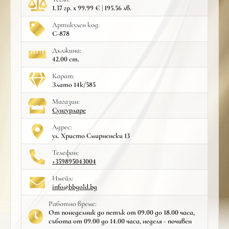
1.37 гр. x 99.99 € | 195.56 лв.
Артикулен код:
С-878
Дължина:
42.00 cm.
Карат:
Злато 14к/585
Mагазин:
Сунгурларе
Адрес:
ул. Христо Смирненски 13
Телефон:
+359895043004
Имейл:
info@bbgold.bg
Работно време:
От понеделник до петък от 09.00 до 18.00 часа,
събота от 09.00 до 14.00 часа, неделя - почивен