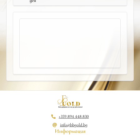
ден
+359 894 448 830
info@bbgold.bg
Информация