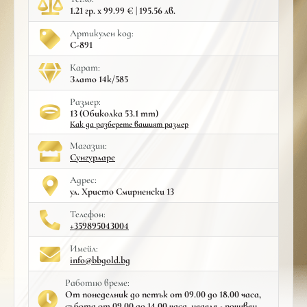
1.21 гр. x 99.99 € | 195.56 лв.
Артикулен код:
С-891
Карат:
Злато 14к/585
Размер:
13 (Обиколка 53.1 mm)
Как да разберете вашият размер
Mагазин:
Сунгурларе
Адрес:
ул. Христо Смирненски 13
Телефон:
+359895043004
Имейл:
info@bbgold.bg
Работно време:
От понеделник до петък от 09.00 до 18.00 часа,
събота от 09.00 до 14.00 часа, неделя - почивен