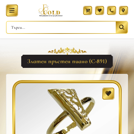
Златен пръстен пиано (С-891)