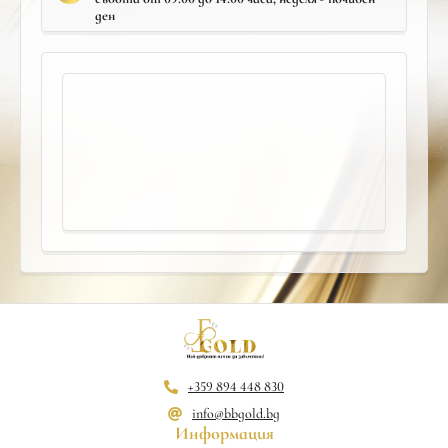
ден
+359 894 448 830
info@bbgold.bg
Информация