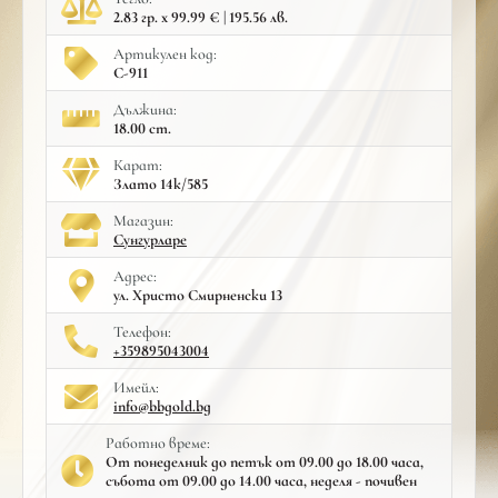
2.83 гр. x 99.99 € | 195.56 лв.
Артикулен код:
С-911
Дължина:
18.00 cm.
Карат:
Злато 14к/585
Mагазин:
Сунгурларе
Адрес:
ул. Христо Смирненски 13
Телефон:
+359895043004
Имейл:
info@bbgold.bg
Работно време:
От понеделник до петък от 09.00 до 18.00 часа,
събота от 09.00 до 14.00 часа, неделя - почивен