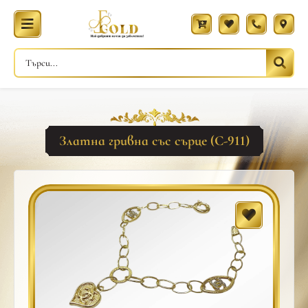
Златна гривна със сърце (С-911)