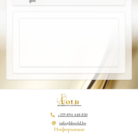
ден
+359 894 448 830
info@bbgold.bg
Информация