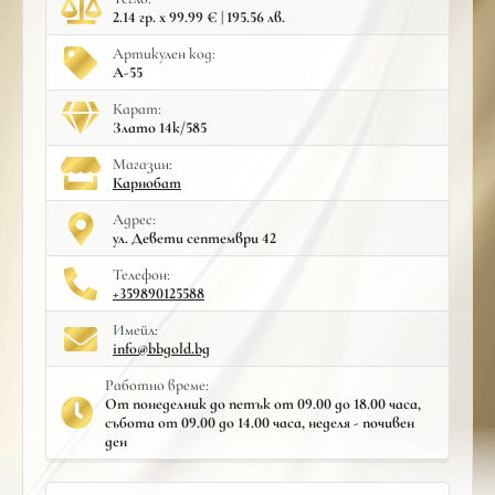
2.14 гр. x 99.99 € | 195.56 лв.
Артикулен код:
A-55
Карат:
Злато 14к/585
Mагазин:
Карнобат
Адрес:
ул. Девети септември 42
Телефон:
+359890125588
Имейл:
info@bbgold.bg
Работно време:
От понеделник до петък от 09.00 до 18.00 часа,
събота от 09.00 до 14.00 часа, неделя - почивен
ден