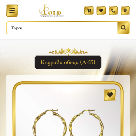
Къдрави обеци (A-55)