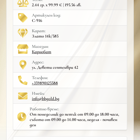
2.44 гр. x 99.99 € | 195.56 лв.
Артикулен код:
С-916
Карат:
Злато 14к/585
Mагазин:
Карнобат
Адрес:
ул. Девети септември 42
Телефон:
+359890125588
Имейл:
info@bbgold.bg
Работно време:
От понеделник до петък от 09.00 до 18.00 часа,
събота от 09.00 до 14.00 часа, неделя - почивен
ден