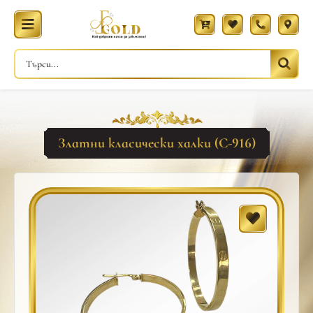
Златни класически халки (С-916)