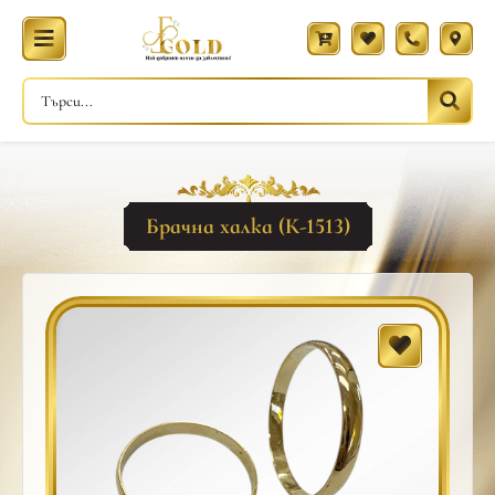
Брачна халка (К-1513)