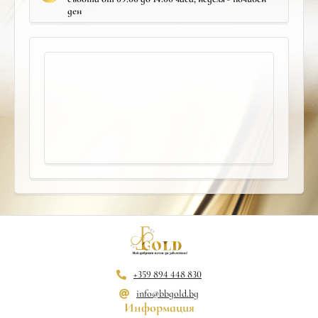
ден
+359 894 448 830
info@bbgold.bg
Информация