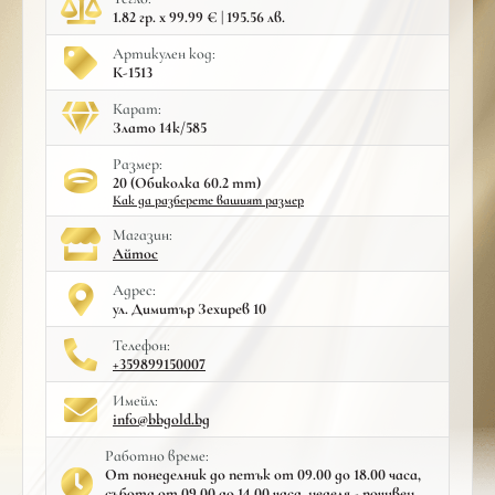
1.82 гр. x 99.99 € | 195.56 лв.
Артикулен код:
К-1513
Карат:
Злато 14к/585
Размер:
20 (Обиколка 60.2 mm)
Как да разберете вашият размер
Mагазин:
Айтос
Адрес:
ул. Димитър Зехирев 10
Телефон:
+359899150007
Имейл:
info@bbgold.bg
Работно време:
От понеделник до петък от 09.00 до 18.00 часа,
събота от 09.00 до 14.00 часа, неделя - почивен