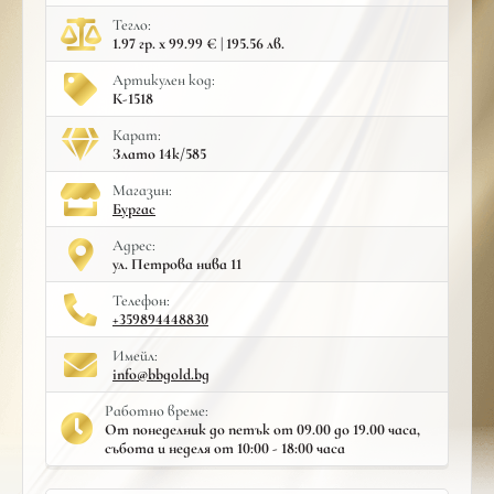
Тегло:
1.97 гр. x 99.99 € | 195.56 лв.
Артикулен код:
К-1518
Карат:
Злато 14к/585
Mагазин:
Бургас
Адрес:
ул. Петрова нива 11
Телефон:
+359894448830
Имейл:
info@bbgold.bg
Работно време:
От понеделник до петък от 09.00 до 19.00 часа,
събота и неделя от 10:00 - 18:00 часа