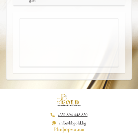
ден
+359 894 448 830
info@bbgold.bg
Информация