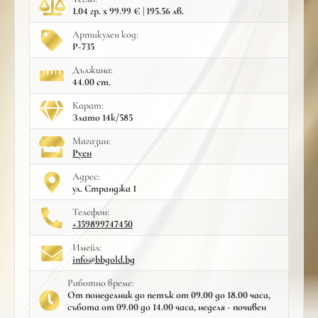
1.04 гр. x 99.99 € | 195.56 лв.
Артикулен код:
Р-735
Дължина:
44.00 cm.
Карат:
Злато 14к/585
Mагазин:
Руен
Адрес:
ул. Странджа 1
Телефон:
+359899747450
Имейл:
info@bbgold.bg
Работно време:
От понеделник до петък от 09.00 до 18.00 часа,
събота от 09.00 до 14.00 часа, неделя - почивен