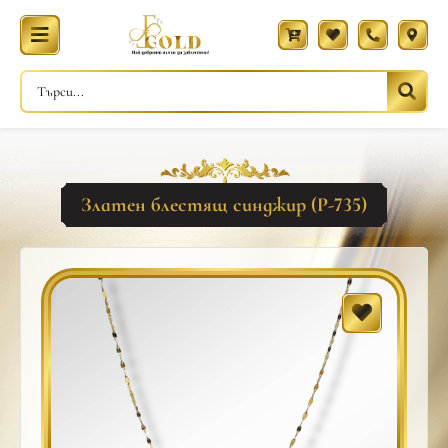
Златен блестящ синджир (Р-735)