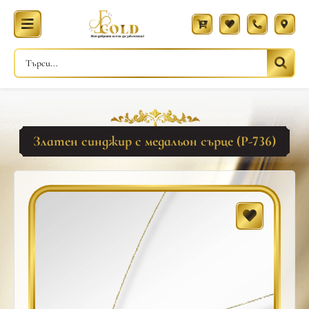
Златен синджир с медальон сърце (Р-736)