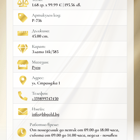
1.68 гр. x 99.99 € | 195.56 лв.
Артикулен код:
Р-736
Дължина:
45.00 cm.
Карат:
Злато 14к/585
Mагазин:
Руен
Адрес:
ул. Странджа 1
Телефон:
+359899747450
Имейл:
info@bbgold.bg
Работно време:
От понеделник до петък от 09.00 до 18.00 часа,
събота от 09.00 до 14.00 часа, неделя - почивен