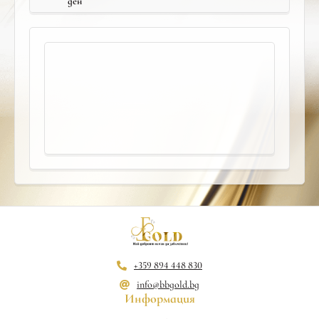
ден
+359 894 448 830
info@bbgold.bg
Информация