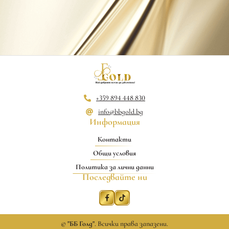
+359 894 448 830
info@bbgold.bg
Информация
Контакти
Общи условия
Политика за лични данни
Последвайте ни
©
"ББ Голд"
. Всички права запазени.